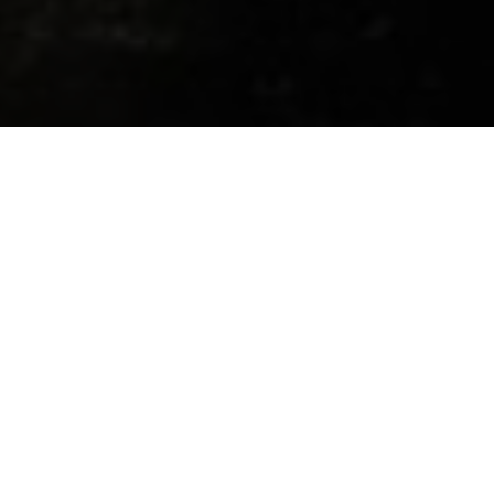
Termes & Conditions
Dernière mise à jour : 13/01/2026
1. Présentation
Le site
www.azerboss.com
est édité par AZERBOSS®,